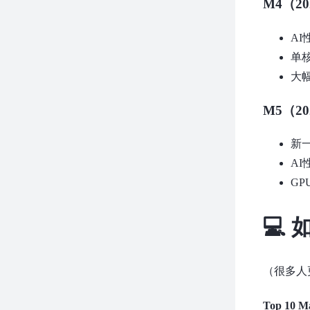
M4（20
AI
单
大
M5（20
新一
A
GP
💻
（很多人
Top 10