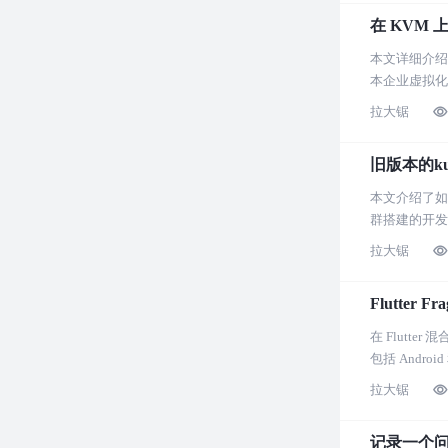
在 KVM 上
本文详细介绍了
本企业虚拟化
拉大锯
旧版本的ku
本文介绍了如何
群搭建的开发
拉大锯
Flutte
在 Flutt
包括 Andr
拉大锯
记录一个问