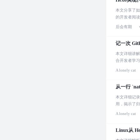
本文分享了如
的开发者阅读
后会有期
记一次 Gi
本文详细讲解
合开发者学习
A lonely cat
从一行 `na
本文详细记录了
用，揭示了归
说，是一篇深
A lonely cat
Linux从 