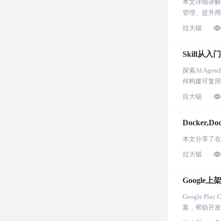
本文详细讲解了
管理、提升用
拉大锯
Skill从
探索AI A
何构建可复用
拉大锯
Docker,D
本文分享了在使
拉大锯
Google上
Google 
案，帮助开发者适