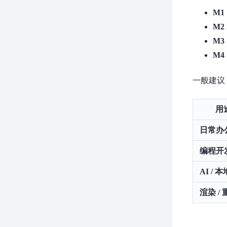
M1
M2
M3
M4
一般建议
用
日常办
编程开
AI / 
渲染 /