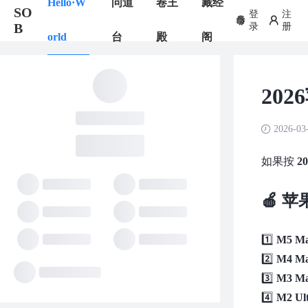
Hello·W
问道
卷王
藏经
SO
登
注
B
录
册
orld
台
殿
阁
20
2026-03
如果按
2
🍎 
1️⃣
M5 M
2️⃣
M4 Ma
3️⃣
M3 M
4️⃣
M2 Ul