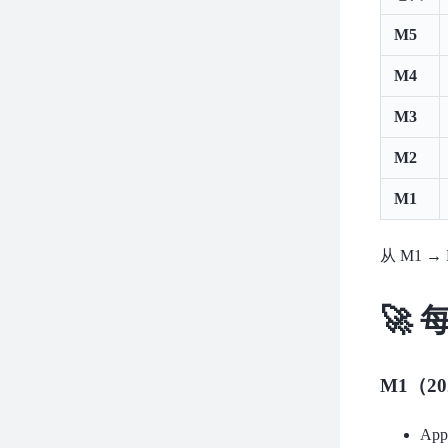
M5
M4
M3
M2
M1
从 M1 →
🚀
M1（20
App