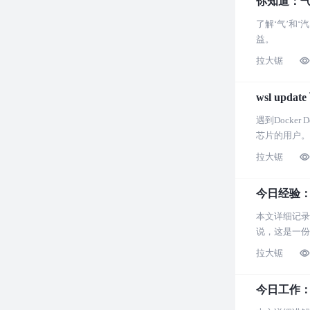
你知道：
了解‘气’和
益。
拉大锯
wsl up
遇到Docke
芯片的用户。
拉大锯
今日经验
本文详细记录了
说，这是一份
拉大锯
今日工作：An