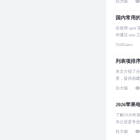
拉大锯
国内常用的
在使用 np
何通过 nr
TrillGates
列表项排
本文介绍了分
景，提供创建
拉大锯
2026苹
了解2026
办公还是专业
拉大锯