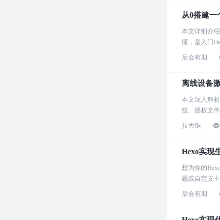
从0搭建一个
本文详细介绍
懂，是入门H
后会有期
离线设备激
本文深入解析
纹、授权文件
拉大锯
Hexo实
想为你的He
题或自定义主
后会有期
Hexo实