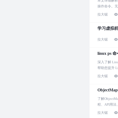
本文详细解析了
操作命令。无
拉大锯
学习虚拟
拉大锯
linux 
深入了解 Li
帮助您提升 L
拉大锯
ObjectM
了解Objec
程、API用法
拉大锯