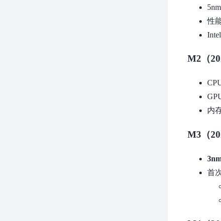
5n
性
Int
M2（20
CP
GP
内
M3（20
3n
首