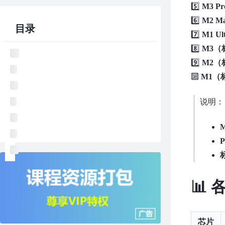
5️⃣
M3 Pr
6️⃣
M2 M
目录
7️⃣
M1 Ul
8️⃣
M3（
9️⃣
M2（
🔟
M1（
说明：
M
P
📊
芯片