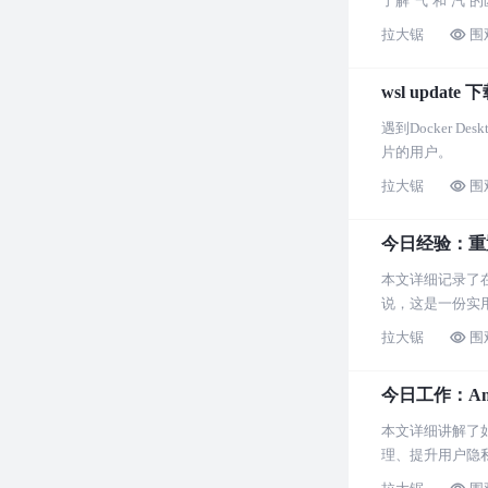
了解‘气’和‘
拉大锯
围
wsl upda
遇到Docker 
片的用户。
拉大锯
围
今日经验：重
本文详细记录了在K
说，这是一份实
拉大锯
围
今日工作：Andr
本文详细讲解了如何
理、提升用户隐