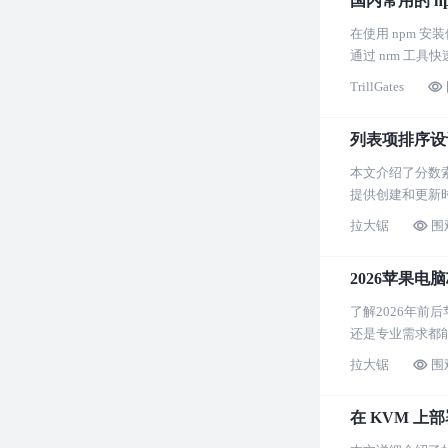
国内常用的 n
在使用 npm 
通过 nrm 工
TrillGates
列表项排序设
本文介绍了分数
提供创建和更新
拉大锯
围
2026苹果电
了解2026年
还是专业需求都
拉大锯
围
在 KVM 上部