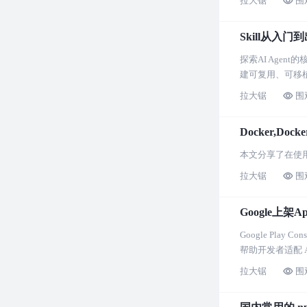
拉大锯
围
Skill从入门
探索AI Age
建可复用、可移植
拉大锯
围
Docker,Doc
本文分享了在使用D
拉大锯
围
Google上架A
Google Pl
帮助开发者适配 An
拉大锯
围