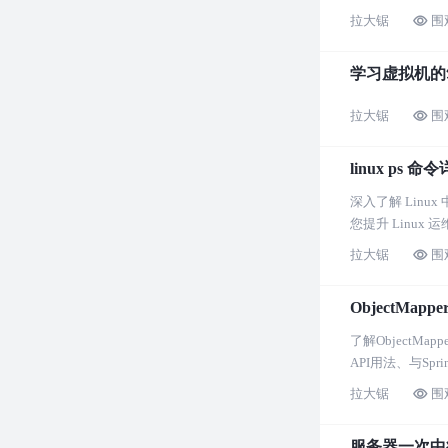
拉大锯
围
学习虚拟机的
拉大锯
围
linux ps
深入了解 Lin
您提升 Linux 
拉大锯
围
ObjectMap
了解ObjectM
API用法、与S
拉大锯
围
服务器一次中