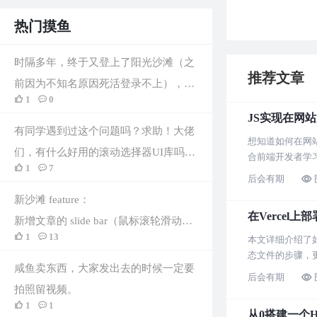
热门摸鱼
时隔多年，终于又登上了阳光沙滩（之
推荐文章
前因为不知名原因死活登录不上），变
1
0
成了我不认识的样子，趁此机会，给我
JS实现在网
最近在搞的ai代充会员网站搞点推广，
有同学遇到过这个问题吗？求助！大佬
想知道如何在网站
价格绝对便宜，ChatGPT plus只需要11
们，有什么好用的滚动选择器UI库吗？
合前端开发者学
元，可批发，可零售，也有Gemini pro
1
7
能设置年月日/时分/城市。
后会有期
的年费会员成品号，codex api等等。链
新沙滩 feature：
接解析不了，那我就附在下面了：
在Vercel上部
新增文章的 slide bar（鼠标滚轮滑动实
https://www.ai-member.icu?from=1222
1
13
本文详细介绍了如
在太难受啦，文章稍微长一点要滑很
态文件的步骤，
久）
咸鱼卖东西，大家发出去的时候一定要
后会有期
拍照留视频。
1
1
从0搭建一个H