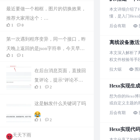
最近要做一个相框，图片的切换效果，
本文详细介绍了
懂，是入门Hex
推荐大家用这个：
1
0
后会有期
https://github.com/TrillGates/EnterAnimat
ion
第一次遇到程序变异，同一个接口，昨
离线设备激活方
天晚上返回的是json字符串，今天早上
本文深入解析了
1
1
返回的是xml格式[捂脸]
权文件校验等手
拉大锯
围
在后台消息页面，直接回
复评论，提示"评论不存
Hexo实现生
1
2
在"
想为你的Hex
或自定义主题的
这是触发什么关键词了吗
后会有期
1
2
Hexo实现代
天天下雨
本文分享了如何