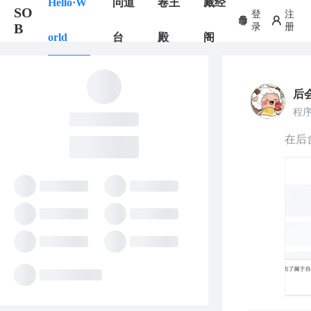
Hello·W
问道
卷王
藏经
SO
登
注
B
录
册
orld
台
殿
阁
后
程
在后