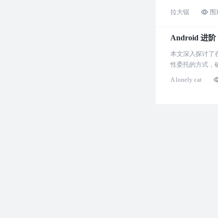
拉大锯
围
Android 进
本文深入探讨了在 A
性委托的方式，确
A lonely cat