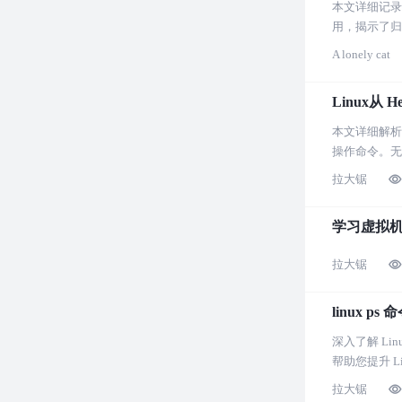
本文详细记录了
用，揭示了归
说，是一篇深
A lonely cat
Linux从 
本文详细解析了
操作命令。无
拉大锯
学习虚拟
拉大锯
linux 
深入了解 Li
帮助您提升 L
拉大锯