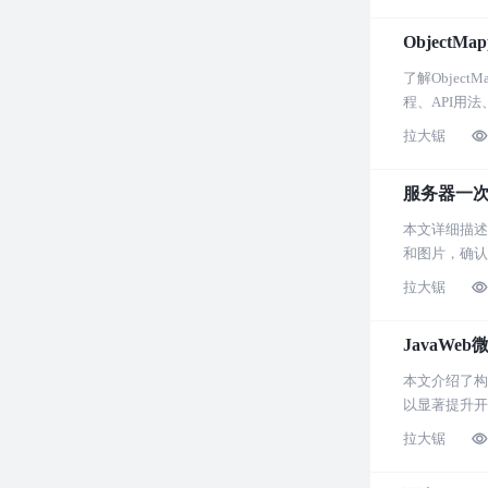
ObjectM
了解Objec
程、API用法
拉大锯
服务器一
本文详细描述
和图片，确认
系统维护具有
拉大锯
JavaWe
本文介绍了构建
以显著提升开
拉大锯