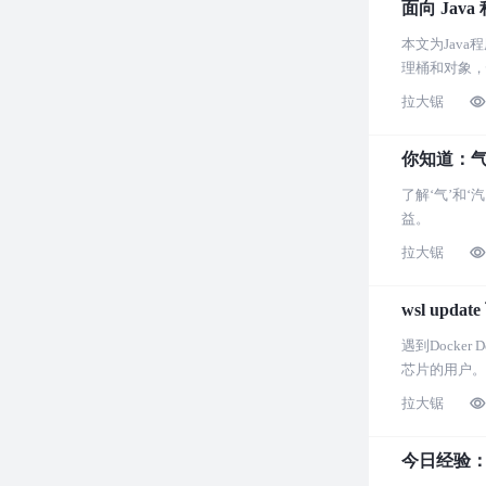
面向 Java
本文为Java
理桶和对象，
拉大锯
你知道：
了解‘气’和
益。
拉大锯
wsl up
遇到Docke
芯片的用户。
拉大锯
今日经验