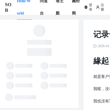
Hello·W
问道
卷王
藏经
SO
登
注
B
录
册
orld
台
殿
阁
记录
2026-01
緣起
就是客户
我呢，没
我也没有