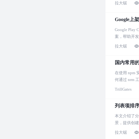
拉大锯
Google上
Google 
案，帮助开发者适
拉大锯
国内常用的
在使用 np
何通过 nr
TrillGates
列表项排
本文介绍了分
景，提供创建
拉大锯