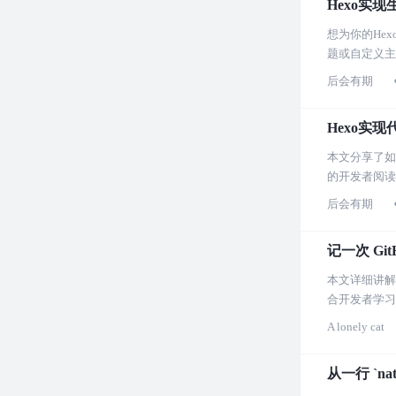
Hexo实
想为你的He
题或自定义主
后会有期
Hexo实
本文分享了如
的开发者阅读
后会有期
记一次 Gi
本文详细讲解
合开发者学习
A lonely cat
从一行 `na