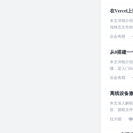
在Vercel
本文详细介绍
传静态文件的
后会有期
从0搭建一个
本文详细介绍
懂，是入门H
后会有期
离线设备激
本文深入解析
纹、授权文件
拉大锯