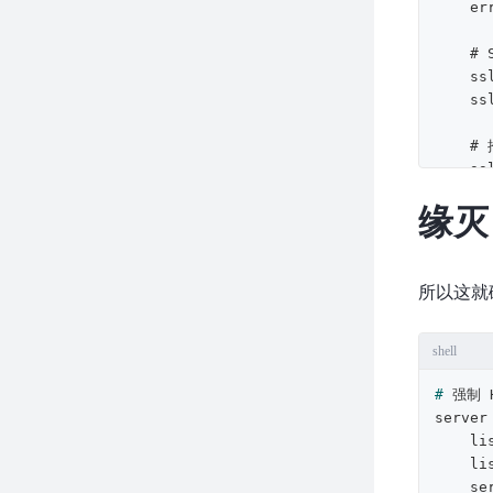
    error_log  /var/log/nginx/xxxxx.error.log;

    # SSL 证书配置

    ssl_certificate     /etc/nginx/full.pem;

    ssl_certificate_key /etc/nginx/key.pem;

    # 推荐的安全加密套件与协议

    ssl_protocols TLSv1.2 TLSv1.3;

    ssl_ciphers HIGH:!aNULL:!MD5;

缘灭
    ssl_prefer_server_ciphers on;

    ssl_session_cache shared:SSL:10m;

    ssl_session_timeout 10m;

所以这就
    # HSTS (可选, 强制浏览器未来使用 HTTPS)

    add_header Strict-Transport-Security "max-age=31536000; includeSubDomains" always;

shell
    location / {

# 
强制 
        proxy_pass http://172.31.0.2
server 
        proxy_set_header Host 
    listen 80;

        proxy_set_header X-Real-IP $remo
    listen [::]:80;

        proxy_set_header X-Forwarded-For $proxy_add_x_for
    server_name adm-api.xxxxx.com;

        proxy_set_header X-Forwarded-Prot