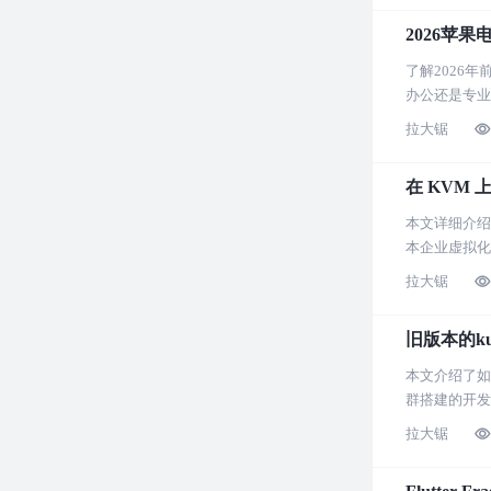
2026苹
了解2026
办公还是专业
拉大锯
在 KVM 上
本文详细介绍了
本企业虚拟化
拉大锯
旧版本的ku
本文介绍了如何
群搭建的开发
拉大锯