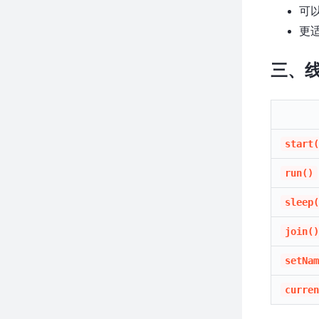
可以
更
三、
start(
run()
sleep(
join()
setNam
curren