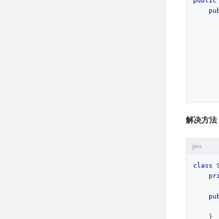
public
pu
        }
        }
        t1.start
解决方法
        t2.start
        t1.join
        t2.join
java
class
    }

pr
}
pu
        count+
    }
