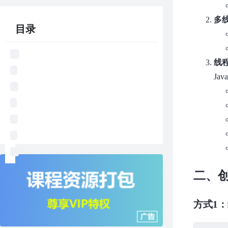
多
目录
线
Ja
二、
方式1