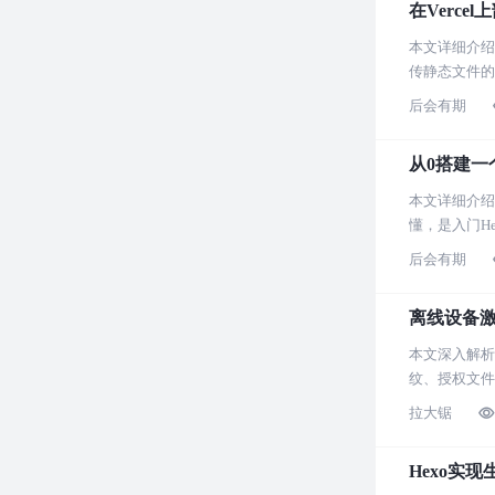
在Vercel
本文详细介绍
传静态文件的
后会有期
从0搭建一个
本文详细介绍
懂，是入门H
后会有期
离线设备激
本文深入解析
纹、授权文件
拉大锯
Hexo实