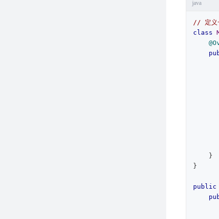
java
// 定
class
@O
pu
               
       
        
    }

}

public
pu