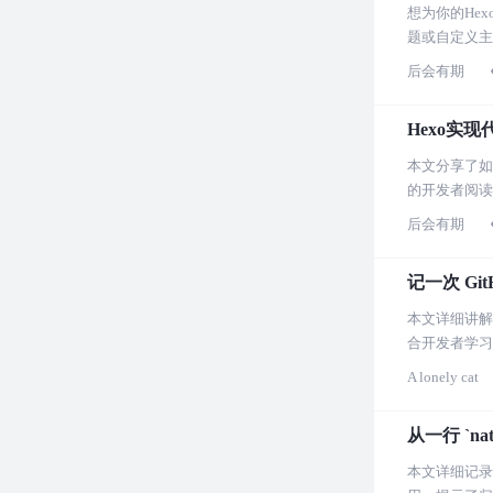
想为你的He
题或自定义主
后会有期
Hexo实
本文分享了如
的开发者阅读
后会有期
记一次 Gi
本文详细讲解
合开发者学习
A lonely cat
从一行 `na
本文详细记录了