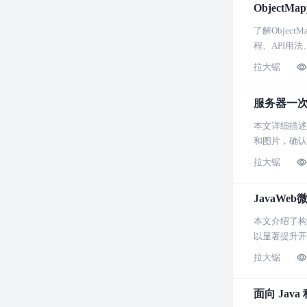
ObjectM
了解Objec
程、API用法
拉大锯
服务器一
本文详细描述
和图片，确认
系统维护具有
拉大锯
JavaWe
本文介绍了构建
以显著提升开
拉大锯
面向 Java