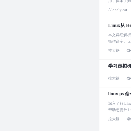
用，揭示了归
说，是一篇深
A lonely cat
Linux从 
本文详细解析了
操作命令。无
拉大锯
学习虚拟
拉大锯
linux 
深入了解 Li
帮助您提升 L
拉大锯