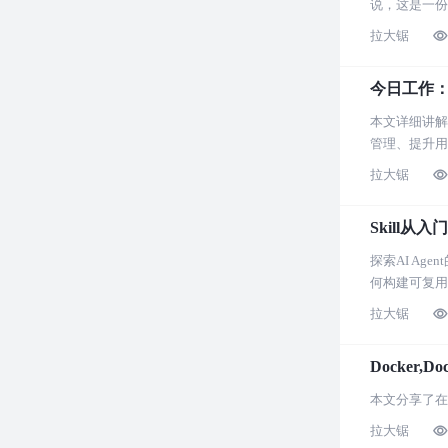
说，这是一份
拉大锯
今日工作：An
本文详细讲解了
管理、提升用
拉大锯
Skill从
探索AI A
何构建可复用
拉大锯
Docker,D
本文分享了在使
拉大锯