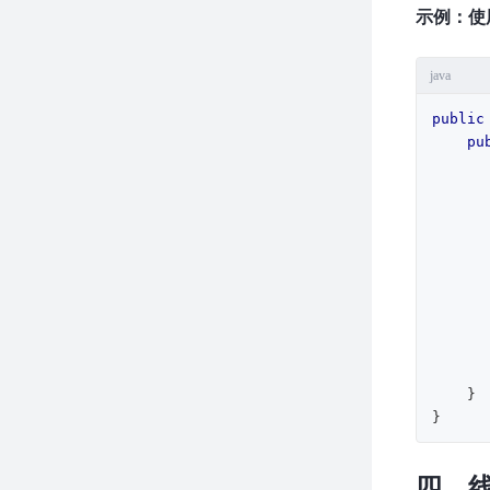
示例：使
java
public
pu
       
        }
        t1.start
    }

}
四、