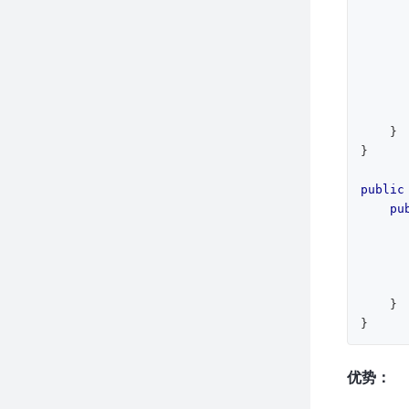
               
       
        
    }

}

public
pu
        t1.start
        t2.start
    }

}
优势：