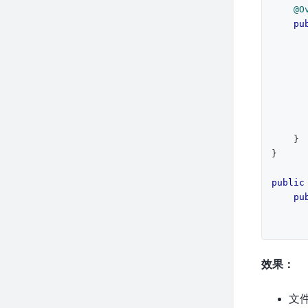
@O
pu
            e.prin
        
    }

}

public
pu
效果：
        
    }

}
文