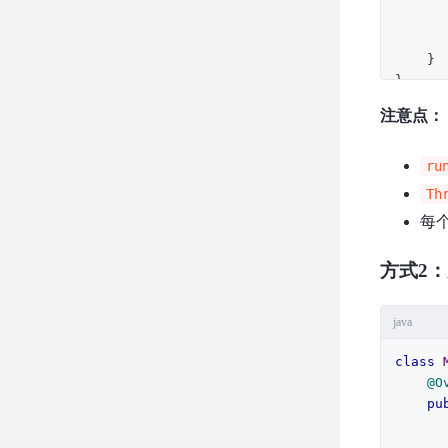
        t2.start
    }

}
注意点：
ru
Th
每
方式2
java
class
@O
pu