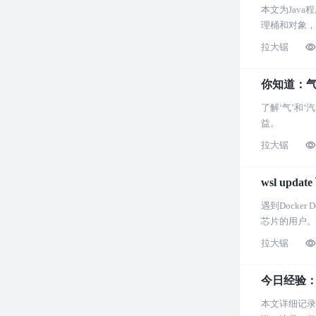
本文为Java
理桶和对象，
拉大锯
你知道：
了解‘气’和
益。
拉大锯
wsl up
遇到Docke
芯片的用户。
拉大锯
今日经验
本文详细记录了