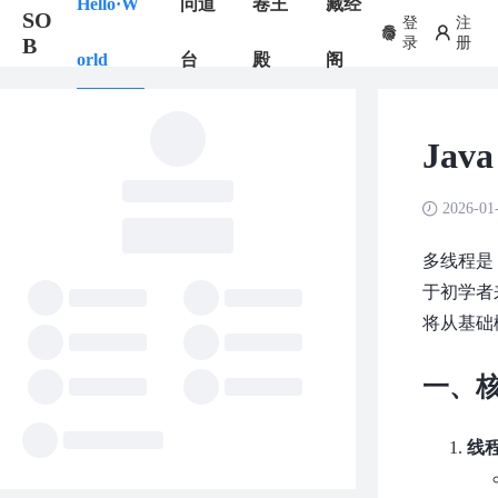
Hello·W
问道
卷王
藏经
SO
登
注
B
录
册
orld
台
殿
阁
Ja
2026-01
多线程是
于初学者
将从基础
一、
线程