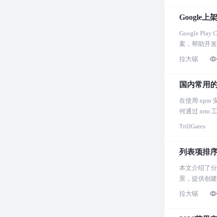
Google上
Google 
案，帮助开发者适
拉大锯
国内常用的
在使用 np
何通过 nr
TrillGates
列表项排
本文介绍了分
景，提供创建
拉大锯