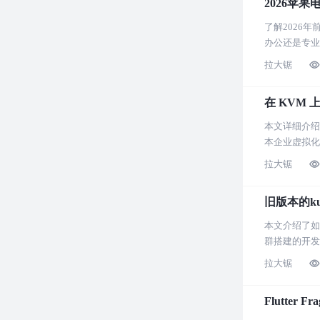
2026苹
了解2026
办公还是专业
拉大锯
在 KVM 上
本文详细介绍了
本企业虚拟化
拉大锯
旧版本的ku
本文介绍了如何
群搭建的开发
拉大锯
Flutte