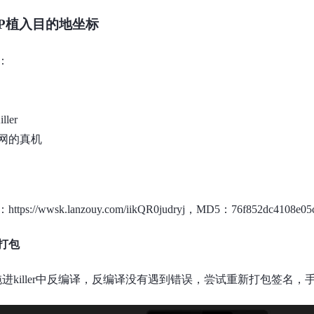
PP植入目的地坐标
：
ller
网的真机
：
https://wwsk.lanzouy.com/iikQR0judryj，MD5：76f852dc4108e05
打包
k拖进killer中反编译，反编译没有遇到错误，尝试重新打包签名