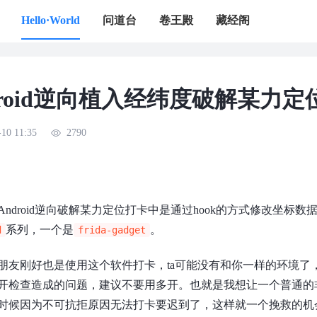
Hello·World
问道台
卷王殿
藏经阁
droid逆向植入经纬度破解某力定
-10 11:35
2790
Android逆向破解某力定位打卡
中是通过hook的方式修改坐标数
系列，一个是
。
d
frida-gadget
朋友刚好也是使用这个软件打卡，ta可能没有和你一样的环境了，
开检查造成的问题，建议不要用多开。也就是我想让一个普通的非
时候因为不可抗拒原因无法打卡要迟到了，这样就一个挽救的机