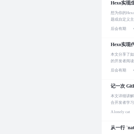
Hexo实
想为你的He
题或自定义主
后会有期
Hexo实
本文分享了如
的开发者阅读
后会有期
记一次 Gi
本文详细讲解
合开发者学习
A lonely cat
从一行 `na