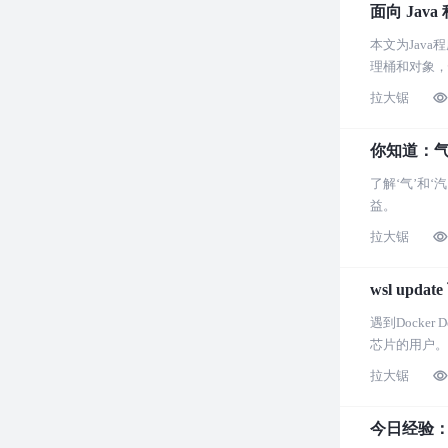
面向 Java
本文为Java
理桶和对象，
拉大锯
你知道：
了解‘气’和
益。
拉大锯
wsl up
遇到Docke
芯片的用户。
拉大锯
今日经验