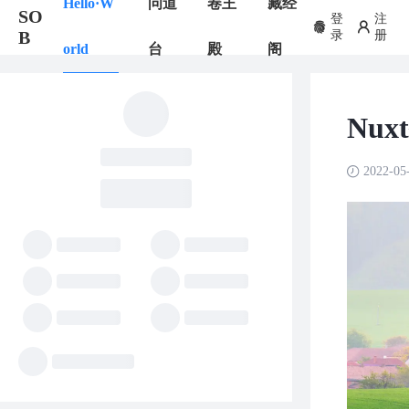
Hello·W
问道
卷王
藏经
SO
登
注
B
录
册
orld
台
殿
阁
Nux
2022-05