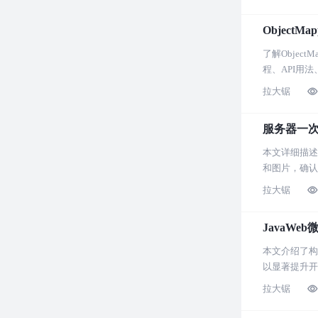
ObjectM
了解Objec
程、API用法
拉大锯
服务器一
本文详细描述
和图片，确认
系统维护具有
拉大锯
JavaWe
本文介绍了构建
以显著提升开
拉大锯