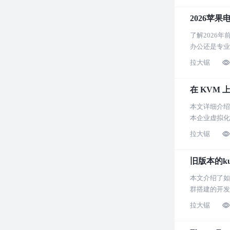
2026苹
了解2026
办公还是专业
拉大锯
在 KVM 上
本文详细介绍了
本企业虚拟化
拉大锯
旧版本的ku
本文介绍了如何
群搭建的开发
拉大锯