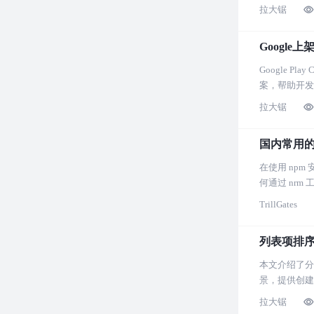
拉大锯
Google上
Google 
案，帮助开发者适
拉大锯
国内常用的
在使用 np
何通过 nr
TrillGates
列表项排
本文介绍了分
景，提供创建
拉大锯