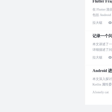
Flutte
在 Flutt
包括 Andr
拉大锯
记录一个问
本文讲述了一
详细描述了问
拉大锯
Android
本文深入探讨了在
Kotlin 
A lonely cat