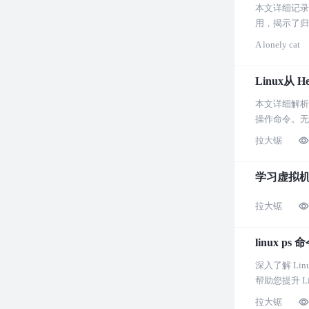
本文详细记录了
用，揭示了归
说，是一篇深
A lonely cat
Linux从 
本文详细解析了
操作命令。无
拉大锯
学习虚拟
拉大锯
linux 
深入了解 Li
帮助您提升 L
拉大锯