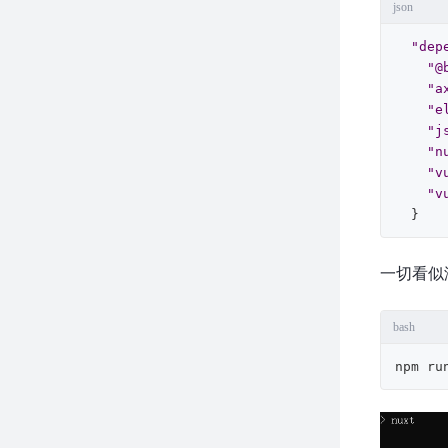
json
"dep
"@
"a
"e
"j
"n
"v
"v
}
一切看似
bash
npm ru