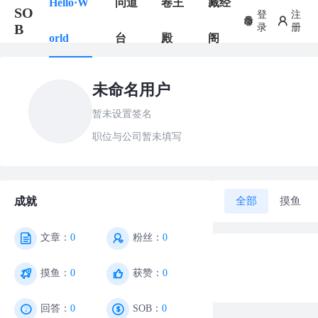
Hello·W
问道
卷王
藏经
SO
登
注
B
录
册
orld
台
殿
阁
未命名用户
暂未设置签名
职位与公司暂未填写
全部
摸鱼
成就
文章：
0
粉丝：
0
摸鱼：
0
获赞：
0
回答：
0
SOB：
0