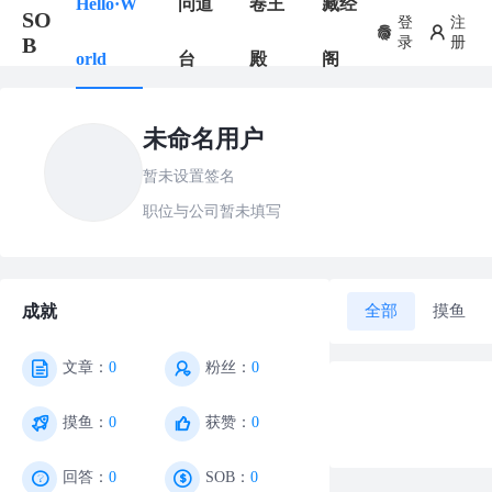
Hello·W
问道
卷王
藏经
SO
登
注
B
录
册
orld
台
殿
阁
未命名用户
暂未设置签名
职位与公司暂未填写
全部
摸鱼
成就
文章：
0
粉丝：
0
摸鱼：
0
获赞：
0
回答：
0
SOB：
0