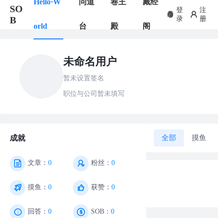
Hello·W
问道
卷王
藏经
SO
登
注
B
录
册
orld
台
殿
阁
未命名用户
暂未设置签名
职位与公司暂未填写
全部
摸鱼
成就
文章：
0
粉丝：
0
摸鱼：
0
获赞：
0
回答：
0
SOB：
0