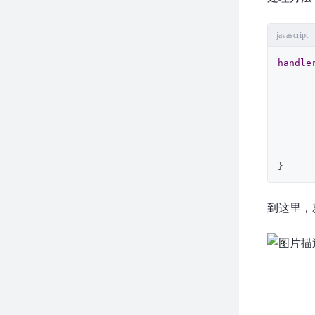
javascript
handle
}
到这里，