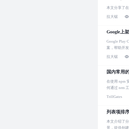
本文分享了在使
拉大锯
Google上
Google 
案，帮助开发者适
拉大锯
国内常用的
在使用 np
何通过 nr
TrillGates
列表项排
本文介绍了分
景，提供创建