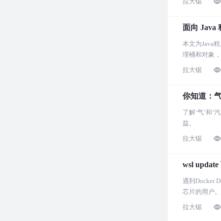
拉大锯
面向 Java
本文为Java
理桶和对象，
拉大锯
你知道：
了解‘气’和
益。
拉大锯
wsl up
遇到Docke
芯片的用户。
拉大锯