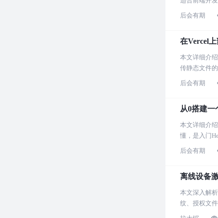
适合前端开发
后会有期
在Vercel
本文详细介绍
传静态文件的
后会有期
从0搭建一个
本文详细介绍
懂，是入门H
后会有期
离线设备激
本文深入解析
纹、授权文件