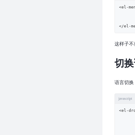
<el-me
</el-m
这样子不
切换
语言切换
javascript
<el-dr