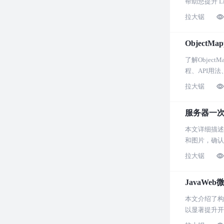
帮助您提升 L
拉大锯
ObjectM
了解Objec
程、API用法
拉大锯
服务器一
本文详细描述
和图片，确认
系统维护具有
拉大锯
JavaWe
本文介绍了构建
以显著提升开