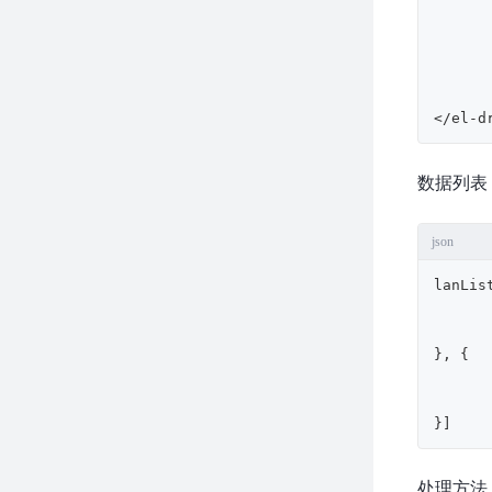
			{
</el-d
数据列表
json
lanLis
}
,
{
}
]
处理方法