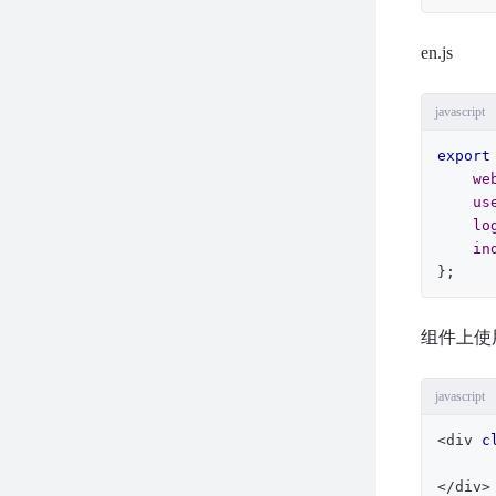
en.js
javascript
export
we
us
lo
in
};
组件上使
javascript
<div 
c
</div>