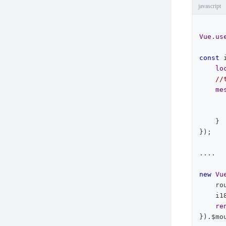
javascript
Vue
.
us
const
 
lo
//
me
    }

});

....

new
Vu
    router,

    
re
}).$mo