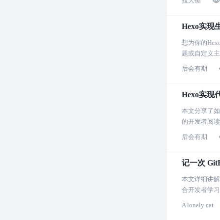
拉大锯
Hexo实
想为你的He
题或自定义主
后会有期
Hexo实
本文分享了如
的开发者阅读
后会有期
记一次 Gi
本文详细讲解
合开发者学习
A lonely cat