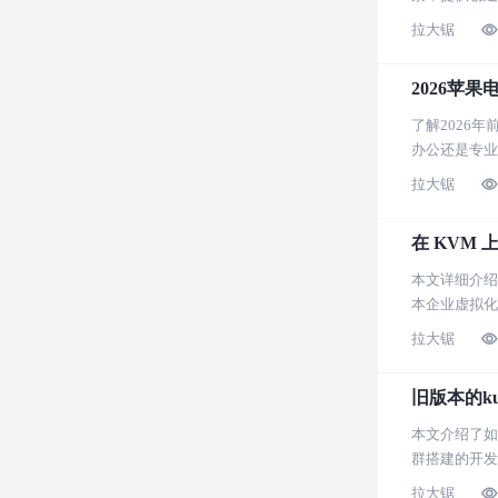
拉大锯
2026苹
了解2026
办公还是专业
拉大锯
在 KVM 上
本文详细介绍了
本企业虚拟化
拉大锯
旧版本的ku
本文介绍了如何
群搭建的开发
拉大锯