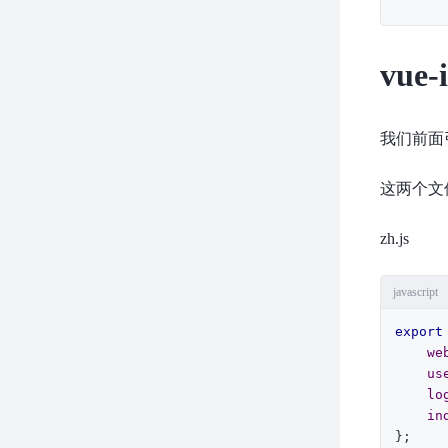
vue
我们前面引入了
这两个文
zh.js
javascript
export
we
us
lo
in
};