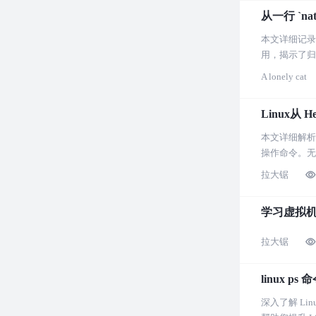
从一行 `na
本文详细记录了
用，揭示了归
说，是一篇深
A lonely cat
Linux从 
本文详细解析了
操作命令。无
拉大锯
学习虚拟
拉大锯
linux 
深入了解 Li