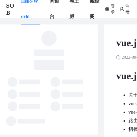
Hello·W
问道
卷王
藏经
SO
登
注
B
录
册
orld
台
殿
阁
vue
2022-08
vue
关
vu
vu
路
切