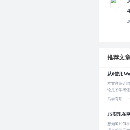
2
推荐文
从0使用Wo
本文详细介绍
论是初学者还
后会有期
JS实现在
想知道如何在