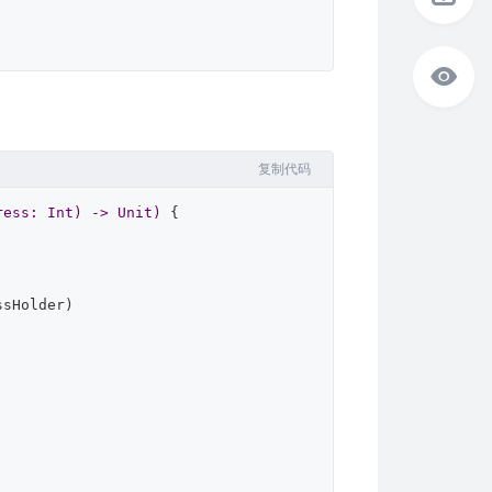
复制代码
ress
: 
Int
) -> 
Unit
)
 {  

sHolder)  
