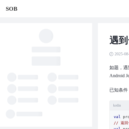
SOB
遇到
2025-08
如题，遇
Android 
已知条件
kotlin
val
// 返
val