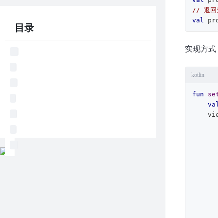
// 返
val
 pr
目录
实现方式
kotlin
fun
se
va
    viewModelScope.launch {  

                Transfor
              
        
                Transform
          