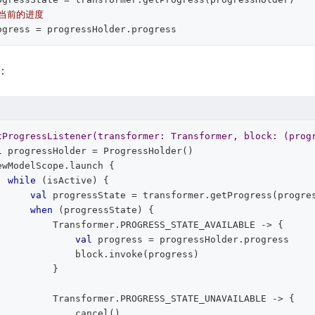
回当前的进度  
ogress = progressHolder.progress
：
tProgressListener
(transformer: 
Transformer
, block: (
prog
l
 progressHolder = ProgressHolder()  

while
 (isActive) {  

val
 progressState = transformer.getProgress(progres
when
 (progressState) {  

mer.PROGRESS_STATE_AVAILABLE -> {  

val
 progress = progressHolder.progress  

      block.invoke(progress)  

        }  

er.PROGRESS_STATE_UNAVAILABLE -> {  

          cancel()  
