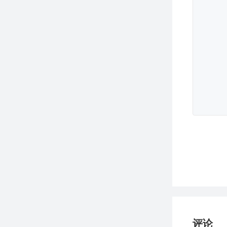
        
                Transform
        
                Transformer.PRO
        
        
        }
    }  

}
评论