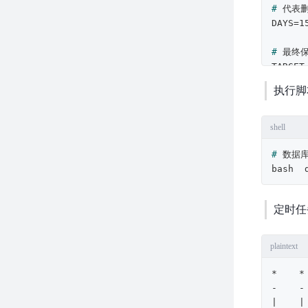
# 
代表删
# 
最终
执行脚
# 
备份
shell
# 
删除 
# 
数据
bash  
# 
输出
# 
echo
定时任
delete
# 
备份
plaintext
docker
*    *
-    -
|    |