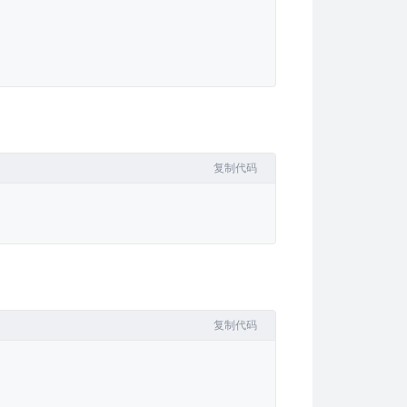
复制代码
SE_NAME}
_*.sql\" -mtime +
$DAYS
 -
复制代码
TABASE_NAME --single-transaction > 