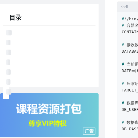
shell
目录
#
!/bin
# 
容器
# 
接收
# 
当前
# 
压缩
# 
数据
# 
数据