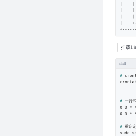
|    |
|    |
|    |
|    +
+-----
挂载Li
shell
# 
cro
# 
一行
0 3 * 
# 
重启
sudo s