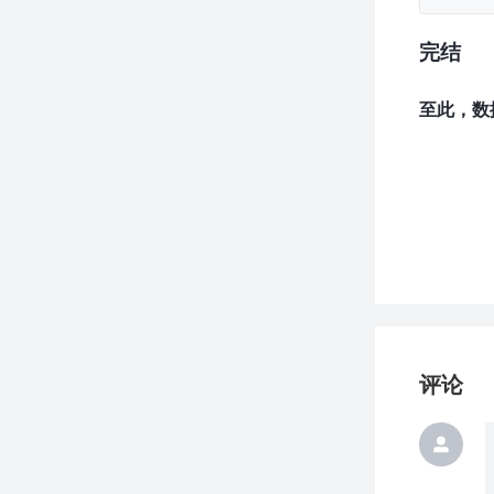
完结
至此，数
评论