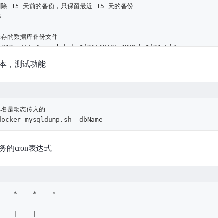
除 15 天前的备份，只保留最近 15 天的备份
保存的数据库备份文件
本，测试功能
之前进入到临时备份路径中
15 天之前的备份文件  -mtime 表示文件修改时间
库名是动态传入的
docker-mysqldump.sh  dbName
删除备份的命令
"find 
${TARGET_DIR}
/ -type f -name \"mysql_bak_
${DATABA
务的cron表达式
"
数据
 exec $CONTAINER_NAME mysqldump -u$DB_USER -p$DB_PASS $DA
    *    *    *

    -    -    -

    |    |    |
