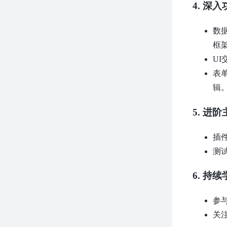
4.
深入
数
框架
U
表单
辑
5.
进阶
插
测
6.
持续
参
关