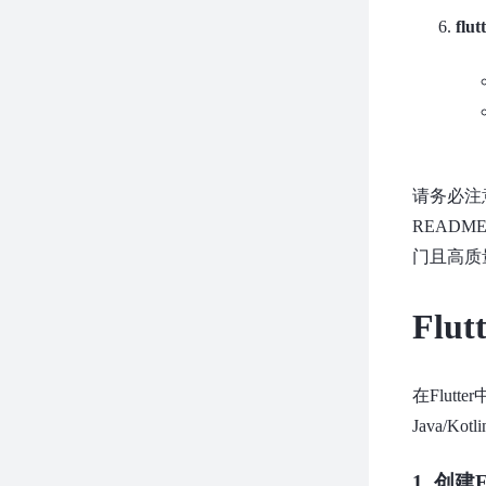
flu
请务必注
READM
门且高质
Fl
在Flut
Java/
1. 创建