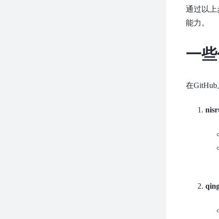
通过以上
能力。
一些
在GitH
nisr
qin