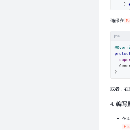
    } 
      result.notImplemented()

    }

确保在
M
  }

  companion object {

java
@J
    f
@Overr
protec
      channel.setMethodCallHandler(MyCustomPlugin())

supe
    }

  Ge
  }

}
}
或者，在新
4. 编
在i
Fl