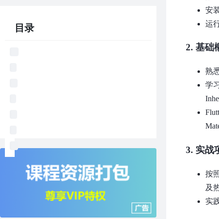
安装
运
目录
2.
基础
熟悉
学习F
Inh
Fl
Mat
3.
实战
按照
及
实