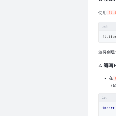
使用
flu
bash
flutte
这将创建一
2. 编写F
在
（M
dart
import