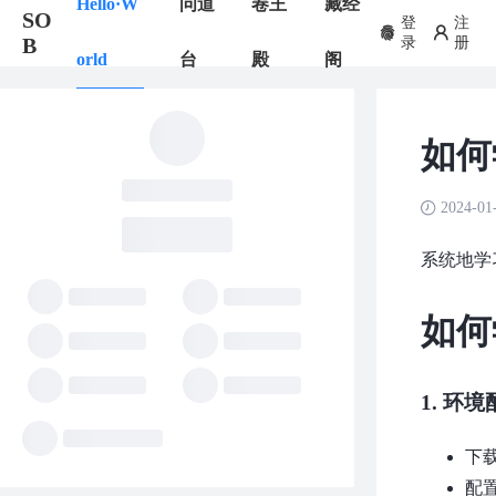
Hello·W
问道
卷王
藏经
SO
登
注
B
录
册
orld
台
殿
阁
如何学
2024-01
系统地学习
如何学
1.
环境
下载
配置