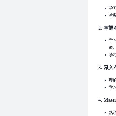
学习
掌
2.
掌握基
学习
型
学习
3.
深入
理解
学习
4.
Mate
熟悉包