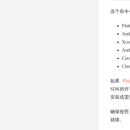
这个命令
Fl
An
Xc
And
Co
Ch
如果
flu
SDK的
安装或需
确保按照
就绪。