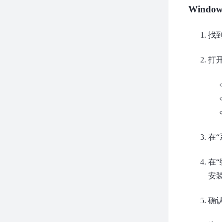
Window
找到
打
在
在“
安
确