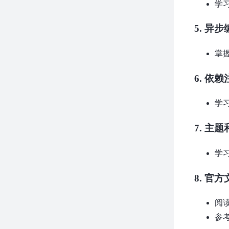
学习
5.
异步
掌握
6.
依赖
学
7.
主题
学习
8.
官方
阅
参