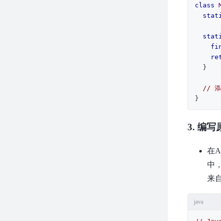
class
stat
stat
fi
re
  }

// 
}
3. 编写
在A
中
来自
java