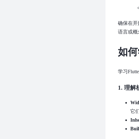
确保在开
语言或概
如何
学习Flu
1.
理解
Wi
它
Inh
Bui