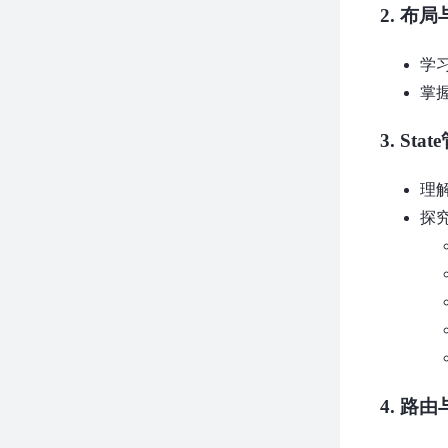
2.
布局
学习
掌
3.
Sta
理解S
探
4.
路由