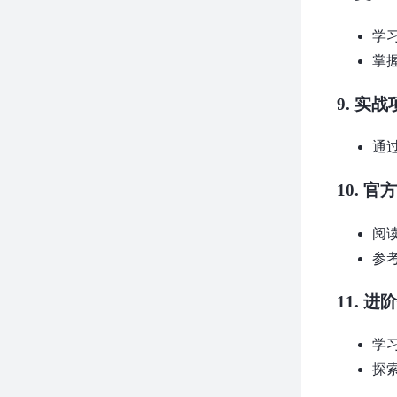
学习
掌握
9.
实战
通
10.
官方
阅读
参
11.
进阶
学习
探索