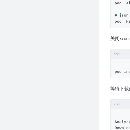
# 
json
pod 'H
关闭xc
shell
等待下载
shell
Analyz
Downlo