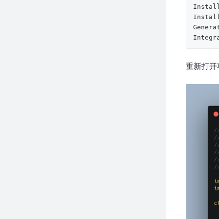
Instal
Instal
Genera
重新打开