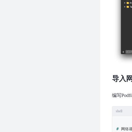
导入
编写Pod
shell
# 
网络