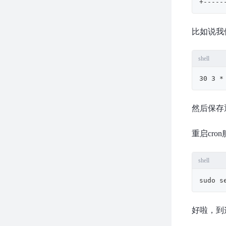
+-----
比如说我
shell
30 3 *
然后保存
重启cro
shell
sudo s
好啦，到