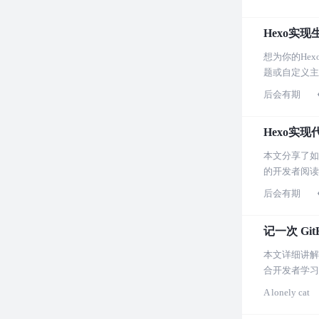
Hexo实
想为你的He
题或自定义主
后会有期
Hexo实
本文分享了如
的开发者阅读
后会有期
记一次 Gi
本文详细讲解
合开发者学习
A lonely cat