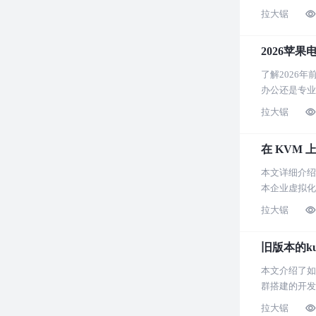
拉大锯
2026苹
了解2026
办公还是专业
拉大锯
在 KVM 上
本文详细介绍了
本企业虚拟化
拉大锯
旧版本的ku
本文介绍了如何
群搭建的开发
拉大锯