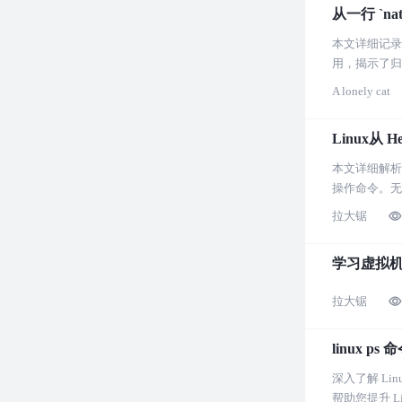
从一行 `na
本文详细记录了
用，揭示了归
说，是一篇深
A lonely cat
Linux从 
本文详细解析了
操作命令。无
拉大锯
学习虚拟
拉大锯
linux 
深入了解 Li
帮助您提升 L