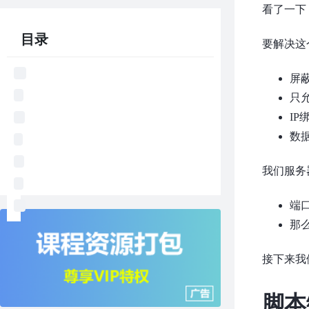
看了一下
目录
要解决这
屏
只
IP
数
我们服务器
端
那
接下来我们
脚本