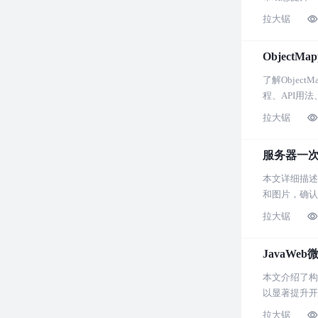
拉大锯
ObjectM
了解Objec
程、API用法
拉大锯
服务器一
本文详细描述
和图片，确认
系统维护具有
拉大锯
JavaWe
本文介绍了构建
以显著提升开
拉大锯