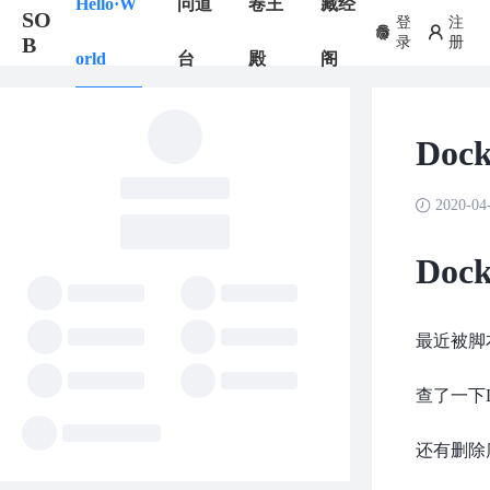
Hello·W
问道
卷王
藏经
SO
登
注
B
录
册
orld
台
殿
阁
Do
2020-04
Do
最近被脚
查了一下
还有删除