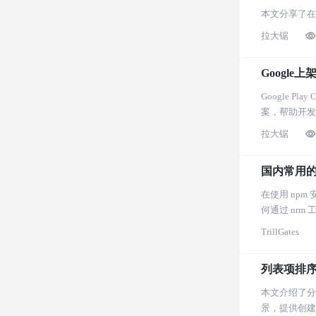
本文分享了在使
拉大锯
Google上
Google 
案，帮助开发者适
拉大锯
国内常用的
在使用 np
何通过 nr
TrillGates
列表项排
本文介绍了分
景，提供创建