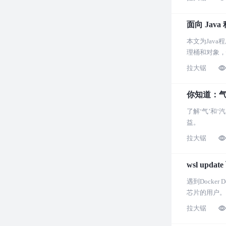
面向 Java
本文为Java
理桶和对象，
拉大锯
你知道：
了解‘气’和
益。
拉大锯
wsl up
遇到Docke
芯片的用户。
拉大锯